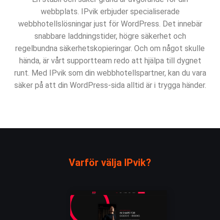
webbplats. IPvik erbjuder specialiserade
webbhotellslösningar just för WordPress. Det innebär
snabbare laddningstider, högre säkerhet och
Kort beskrivning av projektet / hemsidan
regelbundna säkerhetskopieringar. Och om något skulle
hända, är vårt supportteam redo att hjälpa till dygnet
Skicka In
runt. Med IPvik som din webbhotellspartner, kan du vara
säker på att din WordPress-sida alltid är i trygga händer.
Varför välja IPvik?