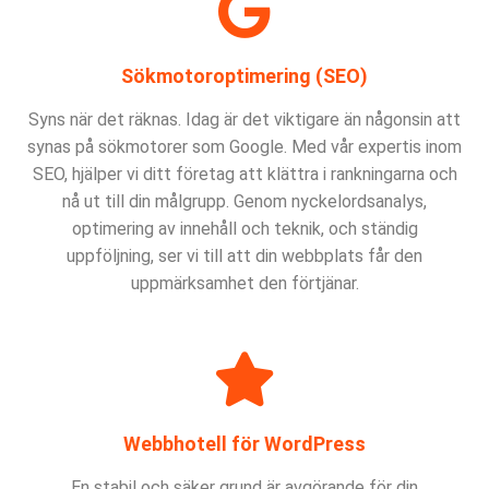
E-post
Sökmotoroptimering (SEO)
Telefonnummer
Syns när det räknas. Idag är det viktigare än någonsin att
synas på sökmotorer som Google. Med vår expertis inom
Namn på företag / förening / organisationen
SEO, hjälper vi ditt företag att klättra i rankningarna och
nå ut till din målgrupp. Genom nyckelordsanalys,
optimering av innehåll och teknik, och ständig
Budget
uppföljning, ser vi till att din webbplats får den
uppmärksamhet den förtjänar.
Ett span på hur stor budgeten är
Projektbeskrivning
Webbhotell för WordPress
En stabil och säker grund är avgörande för din