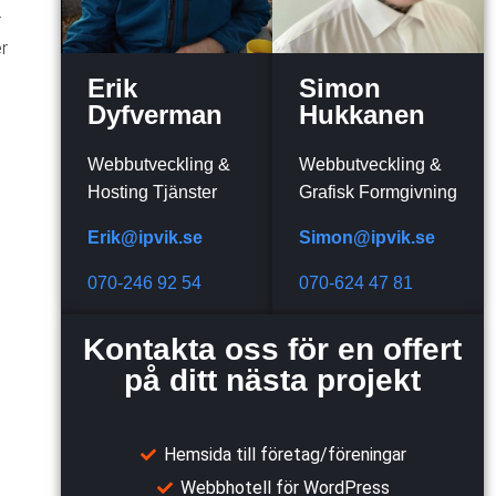
r
r
Erik
Simon
Dyfverman
Hukkanen
Webbutveckling &
Webbutveckling &
Hosting Tjänster
Grafisk Formgivning
Erik@ipvik.se
Simon@ipvik.se
070-246 92 54
070-624 47 81
Kontakta oss för en offert
på ditt nästa projekt
Hemsida till företag/föreningar
Webbhotell för WordPress