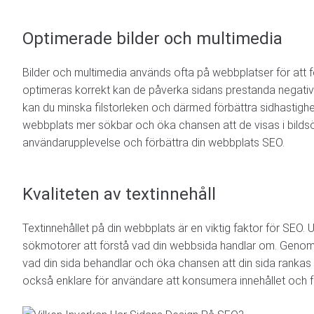
E-post
Optimerade bilder och multimedia
Telefonnummer
Bilder och multimedia används ofta på webbplatser för att 
optimeras korrekt kan de påverka sidans prestanda negati
kan du minska filstorleken och därmed förbättra sidhastighet
Namn på företag 
webbplats mer sökbar och öka chansen att de visas i bildsö
användarupplevelse och förbättra din webbplats SEO.
Budget
Kvaliteten av textinnehåll
Ett span på hur stor
Textinnehållet på din webbplats är en viktig faktor för SEO. 
Projektbeskrivni
sökmotorer att förstå vad din webbsida handlar om. Genom a
vad din sida behandlar och öka chansen att din sida rankas hö
också enklare för användare att konsumera innehållet och 