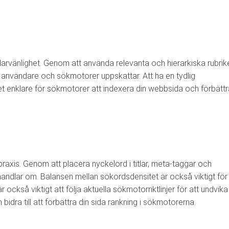
rojektet / hemsidan
arvänlighet. Genom att använda relevanta och hierarkiska rubrik
e användare och sökmotorer uppskattar. Att ha en tydlig
t enklare för sökmotorer att indexera din webbsida och förbättr
axis. Genom att placera nyckelord i titlar, meta-taggar och
handlar om. Balansen mellan sökordsdensitet är också viktigt för
r också viktigt att följa aktuella sökmotorriktlinjer för att undvika
 bidra till att förbättra din sida rankning i sökmotorerna.