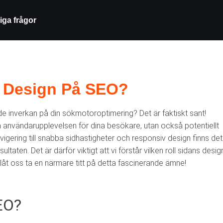
iga frågor
s Design På SEO?
e inverkan på din sökmotoroptimering? Det är faktiskt sant!
a användarupplevelsen för dina besökare, utan också potentiellt
gering till snabba sidhastigheter och responsiv design finns det
taten. Det är därför viktigt att vi förstår vilken roll sidans desig
Så låt oss ta en närmare titt på detta fascinerande ämne!
EO?