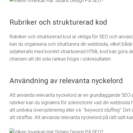
Rubriker och strukturerad kod
Kort beskrivning av p
Rubriker och strukturerad kod är viktiga för SEO och använd
Skicka In
kan du organisera och strukturera din webbsida, vilket båd
sidahierarki med korrekt strukturerad HTML-kod kan göra de
chansen att din sida rankas högre i sökresultaten.
Användning av relevanta nyckelord
Att använda relevanta nyckelord är en grundläggande SEO-pr
rubriker kan du signalera för sökmotorer vad din webbsida 
att undvika överoptimering eller s.k. “keyword stuffing”. Det ä
att straffas. Att använda relevanta nyckelord på rätt sätt kan