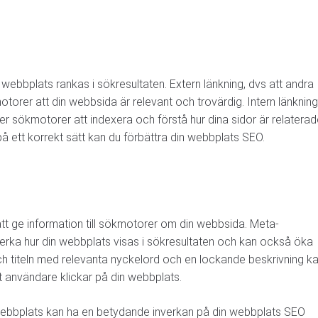
 webbplats rankas i sökresultaten. Extern länkning, dvs att andra
otorer att din webbsida är relevant och trovärdig. Intern länkning
per sökmotorer att indexera och förstå hur dina sidor är relatera
på ett korrekt sätt kan du förbättra din webbplats SEO.
tt ge information till sökmotorer om din webbsida. Meta-
verka hur din webbplats visas i sökresultaten och kan också öka
h titeln med relevanta nyckelord och en lockande beskrivning k
t användare klickar på din webbplats.
n webbplats kan ha en betydande inverkan på din webbplats SEO