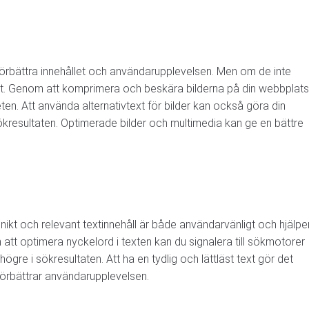
förbättra innehållet och användarupplevelsen. Men om de inte
vt. Genom att komprimera och beskära bilderna på din webbplats
en. Att använda alternativtext för bilder kan också göra din
/ förening / organisationen
kresultaten. Optimerade bilder och multimedia kan ge en bättre
 budgeten är
Unikt och relevant textinnehåll är både användarvänligt och hjälpe
ng
tt optimera nyckelord i texten kan du signalera till sökmotorer
gre i sökresultaten. Att ha en tydlig och lättläst text gör det
förbättrar användarupplevelsen.